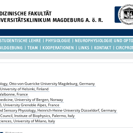
DIZINISCHE FAKULTÄT
IVERSITÄTSKLINIKUM MAGDEBURG A. ö. R.
STUDENTISCHE LEHRE
PHYSIOLOGIE
NEUROPHYSIOLOGIE UND OPT
BILDGEBUNG
TEAM
KOOPERATIONEN
LINKS
KONTAKT
CIRCPRO
siology, Otto-von-Guericke-University Magdeburg, Germany
niversity of Helsinki, Finland
Valbonne, France
edicine, University of Bergen, Norway
, University Grenoble Alpes, France
 and Sensory Physiology, Heinrich-Heine-University Düsseldorf, Germany
ouncil, Institute of Biophysics, Palermo, Italy
ences, University of Milano, Italy
Webmaster