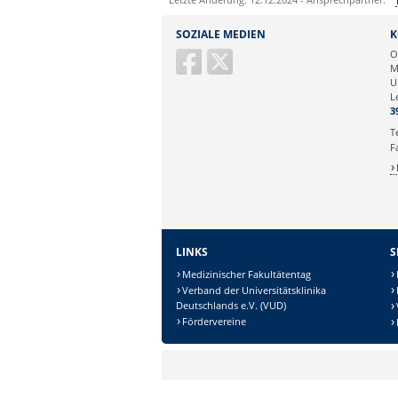
Sie können eine Nachricht versenden an:
SOZIALE MEDIEN
K
Ihre E-Mailadresse:
O
M
U
Ihr Anliegen:
L
3
T
F
LINKS
S
Medizinischer Fakultätentag
Verband der Universitätsklinika
Sicherheitsabfrage:
Deutschlands e.V. (VUD)
Fördervereine
Lösung: