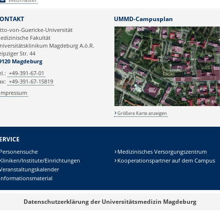
Webmaster
ONTAKT
UMMD-Campusplan
tto-von-Guericke-Universität
edizinische Fakultät
niversitätsklinikum Magdeburg A.ö.R.
eipziger Str. 44
9120 Magdeburg
el.:
+49-391-67-01
ax:
+49-391-67-15819
Impressum
Größere Karte anzeigen
ERVICE
Personensuche
Medizinisches Versorgungszentrum
Kliniken/Institute/Einrichtungen
Kooperationspartner auf dem Campus
Veranstaltungskalender
Informationsmaterial
Datenschutzerklärung der Universitätsmedizin Magdeburg