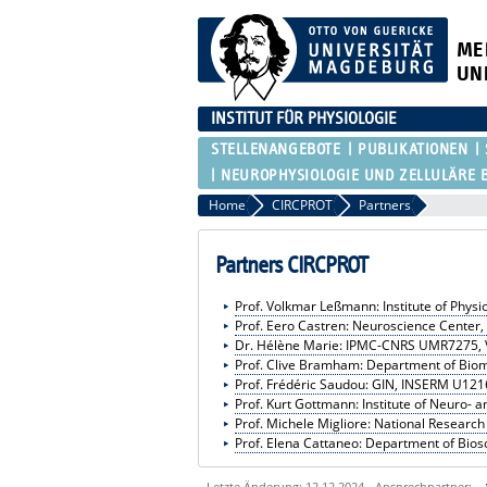
ME
UN
INSTITUT FÜR PHYSIOLOGIE
STELLENANGEBOTE
PUBLIKATIONEN
NEUROPHYSIOLOGIE UND ZELLULÄRE 
Home
CIRCPROT
Partners
Partners CIRCPROT
Prof. Volkmar Leßmann: Institute of Phy
Prof. Eero Castren: Neuroscience Center, U
Dr. Hélène Marie: IPMC-CNRS UMR7275, 
Prof. Clive Bramham: Department of Biom
Prof. Frédéric Saudou: GIN, INSERM U1216
Prof. Kurt Gottmann: Institute of Neuro-
Prof. Michele Migliore: National Research C
Prof. Elena Cattaneo: Department of Biosci
Letzte Änderung: 12.12.2024 - Ansprechpartner: