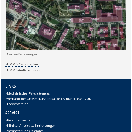
Sicherheitsabfrage:
Größere Karte anzeigen
Lösung:
UMMD-Campusplan
UMMD-Außenstandorte
LINKS
Medizinischer Fakultätentag
Verband der Universitätsklinika Deutschlands e.V. (VUD)
Fördervereine
SERVICE
Personensuche
Kliniken/Institute/Einrichtungen
Veranstaltungskalender