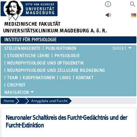
MEDIZINISCHE FAKULTÄT
UNIVERSITÄTSKLINIKUM MAGDEBURG A. ö. R.
INSTITUT FÜR PHYSIOLOGIE
STELLENANGEBOTE
PUBLIKATIONEN
STUDENTISCHE LEHRE
PHYSIOLOGIE
NEUROPHYSIOLOGIE UND OPTOGENETIK
NEUROPHYSIOLOGIE UND ZELLULÄRE BILDGEBUNG
TEAM
KOOPERATIONEN
LINKS
KONTAKT
CIRCPROT
Home
Physiologie
Amygdala und Furcht
Neuronaler Schaltkreis des Furcht-Gedächtnis und der
Furcht-Extinktion