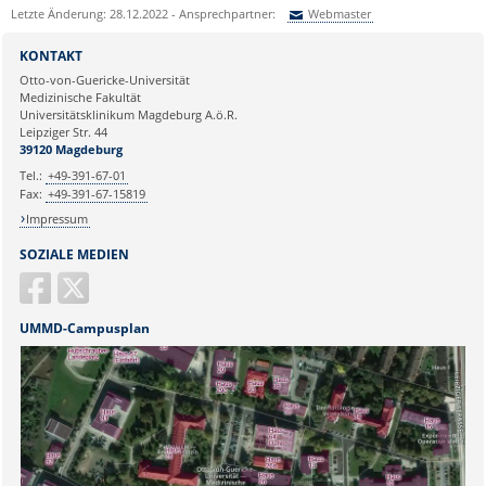
Letzte Änderung: 28.12.2022 - Ansprechpartner:
Webmaster
Sie können eine Nachricht versenden an:
Webmaster
KONTAKT
Ihre E-Mailadresse:
Otto-von-Guericke-Universität
Medizinische Fakultät
Universitätsklinikum Magdeburg A.ö.R.
Ihr Anliegen:
Leipziger Str. 44
39120 Magdeburg
Tel.:
+49-391-67-01
Fax:
+49-391-67-15819
Impressum
SOZIALE MEDIEN
UMMD-Campusplan