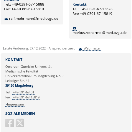
Tel.: +49-0391-67-15888
Kontakt:
Fax: +49-0391-67-15819
Tel.: +49-0391-67-13628
Fax: +49-0391-67-15819
ralf.mohrmann@med.ovgu.de
markus.rothermel@med.ovgu.de
Letzte Änderung: 27.12.2022 - Ansprechpartner:
Webmaster
Sie können eine Nachricht versenden an:
Webmaster
KONTAKT
Ihre E-Mailadresse:
Otto-von-Guericke-Universität
Medizinische Fakultät
Universitätsklinikum Magdeburg A.ö.R.
Ihr Anliegen:
Leipziger Str. 44
39120 Magdeburg
Tel.:
+49-391-67-01
Fax:
+49-391-67-15819
Impressum
SOZIALE MEDIEN