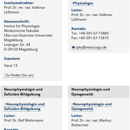
Institutsdirektor:
Physiologie
Prof. Dr. rer. nat. Volkmar
Leiter:
Leßmann
Prof. Dr. rer. nat. Volkmar
Leßmann
Hausanschrift:
Institut für Physiologie
Kontakt:
Medizinische Fakultät
Tel.: +49-391-67-15885
Otto-von-Guericke Universität
Fax: +49-391-67-15819
Magdeburg
Leipziger Str. 44
iphy@med.ovgu.de
D-39120 Magdeburg
Standort:
Haus 13
So finden Sie uns
Neurophysiologie und
Neurophysiologie und
Zelluläre Bildgebung
Optogenetik
Neurophysiologie und
Neurophysiologie und
Zelluläre Bildgebung
Optogenetik
Leiter:
Leiter:
Prof. Dr. Ralf Mohrmann
Prof. Dr. rer. nat. Markus
Rothermel
Kontakt: