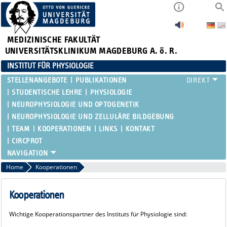
MEDIZINISCHE FAKULTÄT
UNIVERSITÄTSKLINIKUM MAGDEBURG A. ö. R.
INSTITUT FÜR PHYSIOLOGIE
STELLENANGEBOTE
PUBLIKATIONEN
STUDENTISCHE LEHRE
PHYSIOLOGIE
NEUROPHYSIOLOGIE UND OPTOGENETIK
NEUROPHYSIOLOGIE UND ZELLULÄRE BILDGEBUNG
TEAM
KOOPERATIONEN
LINKS
KONTAKT
CIRCPROT
Home
Kooperationen
Kooperationen
Wichtige Kooperationspartner des Instituts für Physiologie sind: